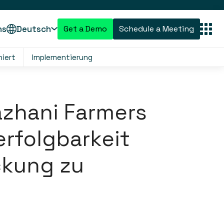
ns
Deutsch
Get a Demo
Schedule a Meeting
niert
Implementierung
azhani Farmers
rfolgbarkeit
ckung zu