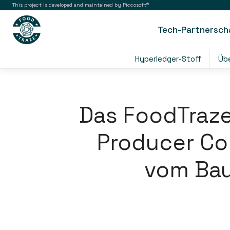
This project is developed and maintained by Piccosoft®
Tech-Partnersch
Hyperledger-Stoff
Üb
Das FoodTraze
Producer Co
vom Bau