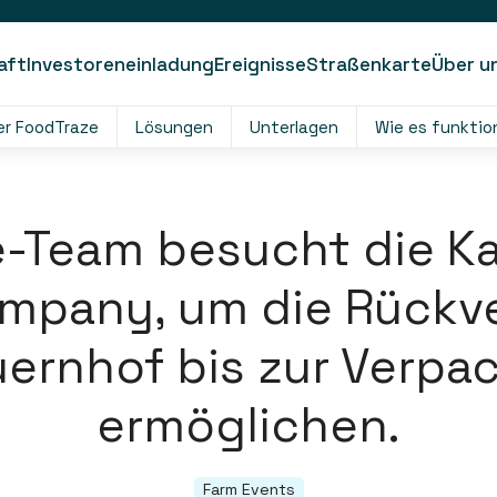
aft
Investoreneinladung
Ereignisse
Straßenkarte
Über u
er FoodTraze
Lösungen
Unterlagen
Wie es funktio
-Team besucht die K
mpany, um die Rückve
ernhof bis zur Verpa
ermöglichen.
Farm Events