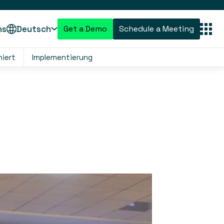
ns
Deutsch
Get a Demo
Schedule a Meeting
niert
Implementierung