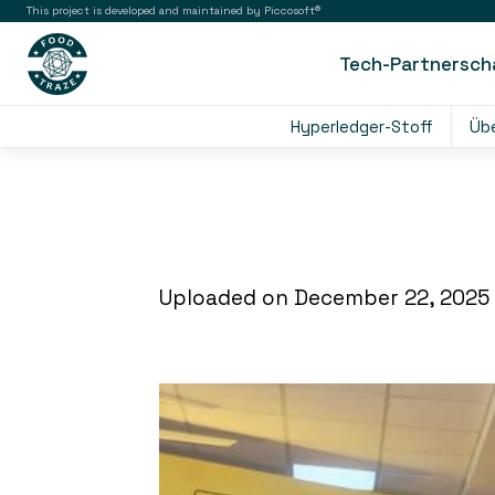
This project is developed and maintained by Piccosoft®
Tech-Partnersch
Hyperledger-Stoff
Üb
Uploaded on December 22, 2025