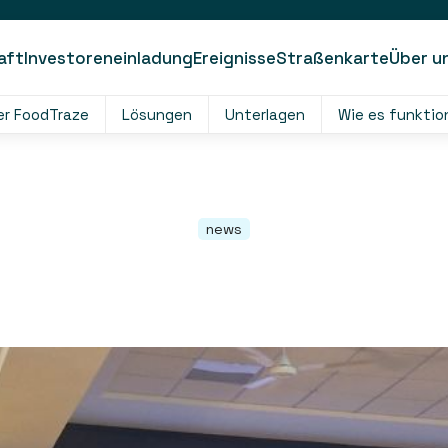
aft
Investoreneinladung
Ereignisse
Straßenkarte
Über u
er FoodTraze
Lösungen
Unterlagen
Wie es funktio
news