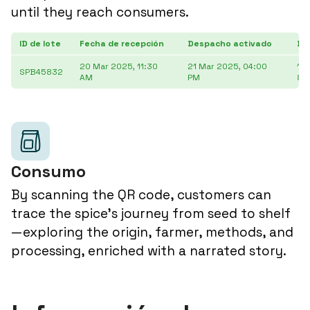
until they reach consumers.
ID de lote
Fecha de recepción
Despacho activado
De
20 Mar 2025, 11:30
21 Mar 2025, 04:00
13
SPB45832
AM
PM
80
Consumo
By scanning the QR code, customers can
trace the spice's journey from seed to shelf
—exploring the origin, farmer, methods, and
processing, enriched with a narrated story.