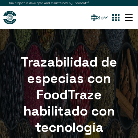
This project is developed and maintained by Piccosoft®
Sp
Trazabilidad de
especias con
FoodTraze
habilitado con
tecnología