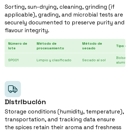
Sorting, sun-drying, cleaning, grinding (if
applicable), grading, and microbial tests are
securely documented to preserve purity and
flavour integrity.
Número de
Método de
Método de
Tipo de
lote
procesamiento
secado
Bolsa K
SP001
Limpio y clasificado
Secado al sol
alumini
Distribución
Storage conditions (humidity, temperature),
transportation, and tracking data ensure
the spices retain their aroma and freshness