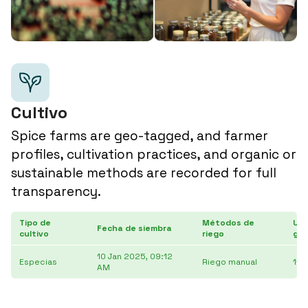
Cultivo
Spice farms are geo-tagged, and farmer
profiles, cultivation practices, and organic or
sustainable methods are recorded for full
transparency.
Tipo de
Métodos de
Ubi
Fecha de siembra
cultivo
riego
gra
10 Jan 2025, 09:12
Especias
Riego manual
11.
AM