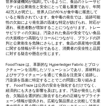
世界保健機関が強調しているように、食品のトレーサビ
リティは公衆衛生と安全にとって最も重要であり、年間
42万人が死亡し、世界人口の10％が食中毒に罹患して
いると報告されています。食中毒の発生では、追跡可能
性の欠如により発生源の迅速な特定が妨げられ、対応が
遅れ、罹患者数が増加することにつながります。トレー
サビリティの欠如は、汚染された食品や安全でない食品
の大規模かつ高額なリコールにつながり、ブランドの評
判と公衆衛生を危険にさらします。食品の原産地や流通
に関する情報が不十分であると、消費者の安全性と品質
に対する疑念や懸念が生じます。
FoodTraze は、革新的な Hyperledger Fabric とブロッ
クチェーンを活用したソリューションであり、原材料お
よびサプライチェーンを通じて食品を注意深く追跡し、
汚染源を迅速に特定することでこの問題に取り組みま
す。 FoodTraze は公共の安全を強化するだけでなく、
経済的にも大きな影響を及ぼします。汚染が発生した場
合、欠陥品を選択的に除去するための正確なサプライチ
ェーン情報が提供され、広範な製品禁止と比較して生産